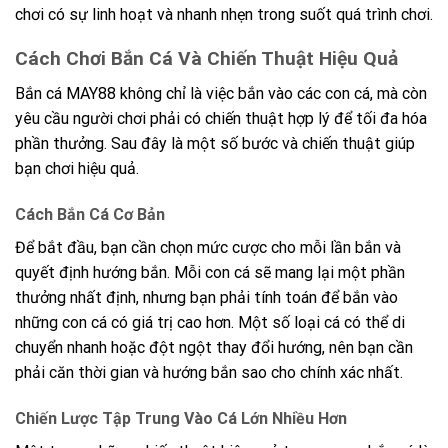
chơi có sự linh hoạt và nhanh nhẹn trong suốt quá trình chơi.
Cách Chơi Bắn Cá Và Chiến Thuật Hiệu Quả
Bắn cá MAY88 không chỉ là việc bắn vào các con cá, mà còn
yêu cầu người chơi phải có chiến thuật hợp lý để tối đa hóa
phần thưởng. Sau đây là một số bước và chiến thuật giúp
bạn chơi hiệu quả.
Cách Bắn Cá Cơ Bản
Để bắt đầu, bạn cần chọn mức cược cho mỗi lần bắn và
quyết định hướng bắn. Mỗi con cá sẽ mang lại một phần
thưởng nhất định, nhưng bạn phải tính toán để bắn vào
những con cá có giá trị cao hơn. Một số loại cá có thể di
chuyển nhanh hoặc đột ngột thay đổi hướng, nên bạn cần
phải căn thời gian và hướng bắn sao cho chính xác nhất.
Chiến Lược Tập Trung Vào Cá Lớn Nhiều Hơn