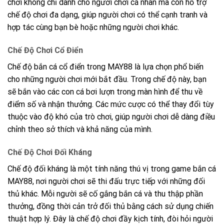
chơi không chỉ dành cho người chơi cá nhân mà còn hỗ trợ
chế độ chơi đa dạng, giúp người chơi có thể cạnh tranh và
hợp tác cùng bạn bè hoặc những người chơi khác.
Chế Độ Chơi Cổ Điển
Chế độ bắn cá cổ điển trong MAY88 là lựa chọn phổ biến
cho những người chơi mới bắt đầu. Trong chế độ này, bạn
sẽ bắn vào các con cá bơi lượn trong màn hình để thu về
điểm số và nhận thưởng. Các mức cược có thể thay đổi tùy
thuộc vào độ khó của trò chơi, giúp người chơi dễ dàng điều
chỉnh theo sở thích và khả năng của mình.
Chế Độ Chơi Đối Kháng
Chế độ đối kháng là một tính năng thú vị trong game bắn cá
MAY88, nơi người chơi sẽ thi đấu trực tiếp với những đối
thủ khác. Mỗi người sẽ cố gắng bắn cá và thu thập phần
thưởng, đồng thời cản trở đối thủ bằng cách sử dụng chiến
thuật hợp lý. Đây là chế độ chơi đầy kịch tính, đòi hỏi người