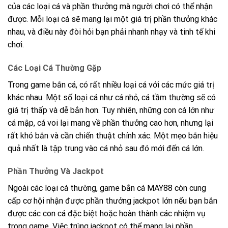
của các loại cá và phần thưởng mà người chơi có thể nhận
được. Mỗi loại cá sẽ mang lại một giá trị phần thưởng khác
nhau, và điều này đòi hỏi bạn phải nhanh nhạy và tinh tế khi
chơi.
Các Loại Cá Thường Gặp
Trong game bắn cá, có rất nhiều loại cá với các mức giá trị
khác nhau. Một số loại cá như cá nhỏ, cá tầm thường sẽ có
giá trị thấp và dễ bắn hơn. Tuy nhiên, những con cá lớn như
cá mập, cá voi lại mang về phần thưởng cao hơn, nhưng lại
rất khó bắn và cần chiến thuật chính xác. Một mẹo bắn hiệu
quả nhất là tập trung vào cá nhỏ sau đó mới đến cá lớn.
Phần Thưởng Và Jackpot
Ngoài các loại cá thường, game bắn cá MAY88 còn cung
cấp cơ hội nhận được phần thưởng jackpot lớn nếu bạn bắn
được các con cá đặc biệt hoặc hoàn thành các nhiệm vụ
trong game. Việc trúng jackpot có thể mang lại phần