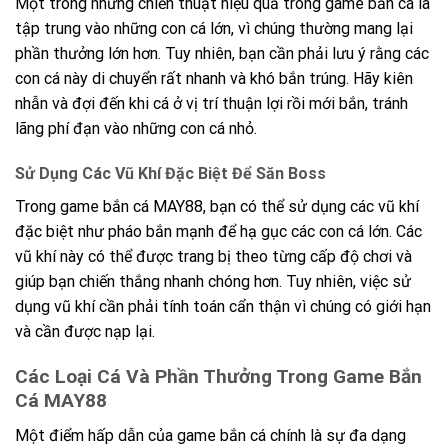
Một trong những chiến thuật hiệu quả trong game bắn cá là
tập trung vào những con cá lớn, vì chúng thường mang lại
phần thưởng lớn hơn. Tuy nhiên, bạn cần phải lưu ý rằng các
con cá này di chuyển rất nhanh và khó bắn trúng. Hãy kiên
nhẫn và đợi đến khi cá ở vị trí thuận lợi rồi mới bắn, tránh
lãng phí đạn vào những con cá nhỏ.
Sử Dụng Các Vũ Khí Đặc Biệt Để Săn Boss
Trong game bắn cá MAY88, bạn có thể sử dụng các vũ khí
đặc biệt như pháo bắn mạnh để hạ gục các con cá lớn. Các
vũ khí này có thể được trang bị theo từng cấp độ chơi và
giúp bạn chiến thắng nhanh chóng hơn. Tuy nhiên, việc sử
dụng vũ khí cần phải tính toán cẩn thận vì chúng có giới hạn
và cần được nạp lại.
Các Loại Cá Và Phần Thưởng Trong Game Bắn
Cá MAY88
Một điểm hấp dẫn của game bắn cá chính là sự đa dạng