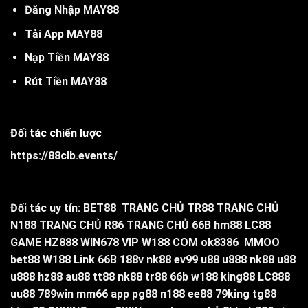
Đăng Nhập MAY88
Tải App MAY88
Nạp Tiền MAY88
Rút Tiền MAY88
Đối tác chiến lược
https://88clb.events/
Đối tác uy tín:
BET88
TRANG CHỦ TR88
TRANG CHỦ
N188
TRANG CHỦ R86
TRANG CHỦ 66B
hm88
LC88
GAME
HZ888
WIN678 VIP
W188 COM
ok8386
MMOO
bet88
W188
Link 66B
188v
nk88
ev99
u88
u888
nk88
u88
u888
hz88
au88
tt88
nk88
tr88
66b
w188
king88
LC888
uu88
789win
mm66
app pg88
n188
ee88
79king
tg88