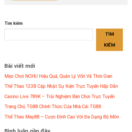
Tìm kiếm
TÌM
KIẾM
Bài viết mới
Mẹo Chơi NOHU Hiệu Quả, Quản Lý Vốn Và Thời Gian
Thể Thao 123B Cập Nhật Sự Kiện Trực Tuyến Hấp Dẫn
Casino Live 789K – Trải Nghiệm Bàn Chơi Trực Tuyến
Trang Chủ TG88 Chính Thức Của Nhà Cái TG88
Thể Thao May88 – Cược Đỉnh Cao Với Đa Dạng Bộ Môn
Bình luận gần đây