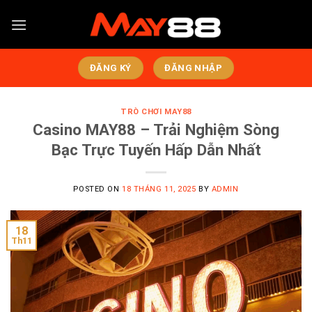
Skip
to
content
ĐĂNG KÝ
ĐĂNG NHẬP
TRÒ CHƠI MAY88
Casino MAY88 – Trải Nghiệm Sòng
Bạc Trực Tuyến Hấp Dẫn Nhất
POSTED ON
18 THÁNG 11, 2025
BY
ADMIN
18
Th11