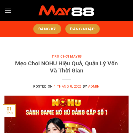
Skip
to
content
ĐĂNG KÝ
ĐĂNG NHẬP
TRÒ CHƠI MAY88
Mẹo Chơi NOHU Hiệu Quả, Quản Lý Vốn
Và Thời Gian
POSTED ON
1 THÁNG 8, 2026
BY
ADMIN
01
Th8