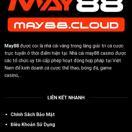
May88
được coi là nhà cái vàng trong làng giải trí cá cược
trực tuyến ở thời điểm hiện tại. Nhà cái may88 casino được
các tổ chức uy tín cấp phép hoạt động hợp pháp tại Việt
Nam để kinh doanh cá cược thể thao, bóng đá, game
casino,...
LIÊN KẾT NHANH
Chính Sách Bảo Mật
Điều Khoản Sử Dụng