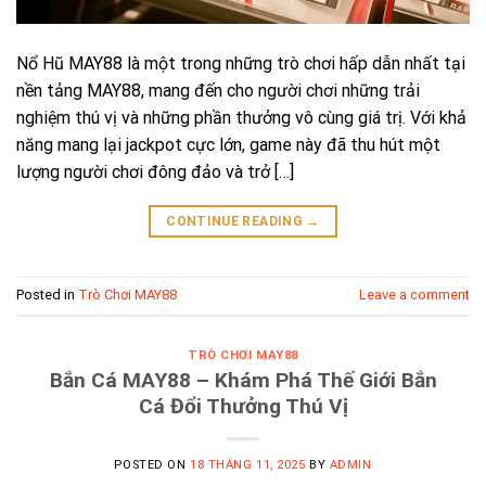
Nổ Hũ MAY88 là một trong những trò chơi hấp dẫn nhất tại
nền tảng MAY88, mang đến cho người chơi những trải
nghiệm thú vị và những phần thưởng vô cùng giá trị. Với khả
năng mang lại jackpot cực lớn, game này đã thu hút một
lượng người chơi đông đảo và trở […]
CONTINUE READING
→
Posted in
Trò Chơi MAY88
Leave a comment
TRÒ CHƠI MAY88
Bắn Cá MAY88 – Khám Phá Thế Giới Bắn
Cá Đổi Thưởng Thú Vị
POSTED ON
18 THÁNG 11, 2025
BY
ADMIN