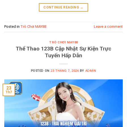
CONTINUE READING
→
Posted in
Trò Chơi MAY88
Leave a comment
TRÒ CHƠI MAY88
Thể Thao 123B Cập Nhật Sự Kiện Trực
Tuyến Hấp Dẫn
POSTED ON
23 THÁNG 7, 2026
BY
ADMIN
23
Th7