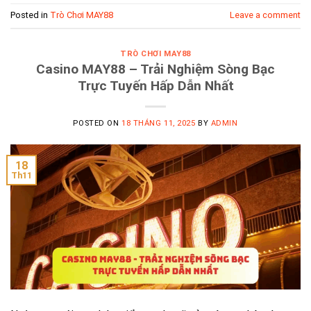
Posted in
Trò Chơi MAY88
Leave a comment
TRÒ CHƠI MAY88
Casino MAY88 – Trải Nghiệm Sòng Bạc
Trực Tuyến Hấp Dẫn Nhất
POSTED ON
18 THÁNG 11, 2025
BY
ADMIN
18
Th11