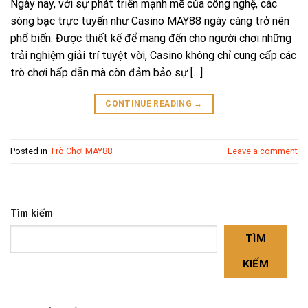
Ngày nay, với sự phát triển mạnh mẽ của công nghệ, các
sòng bạc trực tuyến như Casino MAY88 ngày càng trở nên
phổ biến. Được thiết kế để mang đến cho người chơi những
trải nghiệm giải trí tuyệt vời, Casino không chỉ cung cấp các
trò chơi hấp dẫn mà còn đảm bảo sự […]
CONTINUE READING
→
Posted in
Trò Chơi MAY88
Leave a comment
Tìm kiếm
TÌM
KIẾM