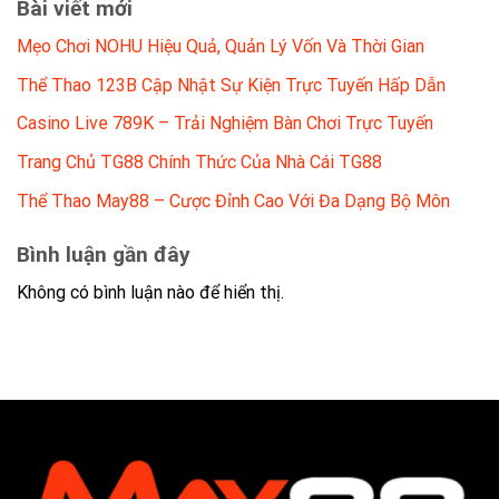
Bài viết mới
Mẹo Chơi NOHU Hiệu Quả, Quản Lý Vốn Và Thời Gian
Thể Thao 123B Cập Nhật Sự Kiện Trực Tuyến Hấp Dẫn
Casino Live 789K – Trải Nghiệm Bàn Chơi Trực Tuyến
Trang Chủ TG88 Chính Thức Của Nhà Cái TG88
Thể Thao May88 – Cược Đỉnh Cao Với Đa Dạng Bộ Môn
Bình luận gần đây
Không có bình luận nào để hiển thị.