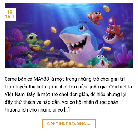
18
Th11
Game bắn cá MAY88 là một trong những trò chơi giải trí
trực tuyến thu hút người chơi tại nhiều quốc gia, đặc biệt là
Việt Nam. Đây là một trò chơi đơn giản, dễ hiểu nhưng lại
đầy thử thách và hấp dẫn, với cơ hội nhận được phần
thưởng lớn cho những ai có […]
CONTINUE READING
→