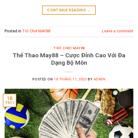
CONTINUE READING
→
Posted in
Trò Chơi MAY88
Leave a comment
TRÒ CHƠI MAY88
Thể Thao May88 – Cược Đỉnh Cao Với Đa
Dạng Bộ Môn
POSTED ON
18 THÁNG 11, 2025
BY
ADMIN
18
Th11