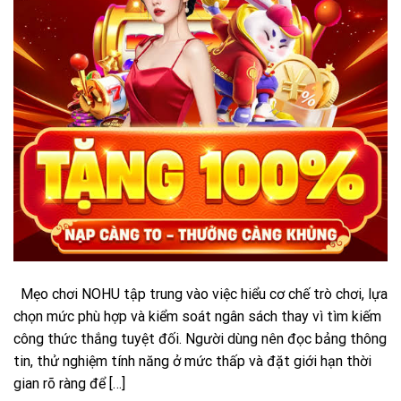
Mẹo chơi NOHU tập trung vào việc hiểu cơ chế trò chơi, lựa
chọn mức phù hợp và kiểm soát ngân sách thay vì tìm kiếm
công thức thắng tuyệt đối. Người dùng nên đọc bảng thông
tin, thử nghiệm tính năng ở mức thấp và đặt giới hạn thời
gian rõ ràng để […]